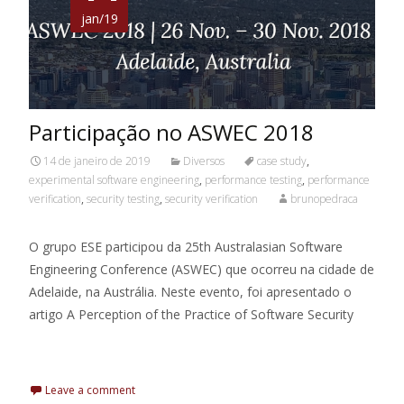
jan/19
Participação no ASWEC 2018
14 de janeiro de 2019
Diversos
case study
,
experimental software engineering
,
performance testing
,
performance
verification
,
security testing
,
security verification
brunopedraca
O grupo ESE participou da 25th Australasian Software
Engineering Conference (ASWEC) que ocorreu na cidade de
Adelaide, na Austrália. Neste evento, foi apresentado o
artigo A Perception of the Practice of Software Security
Leia Mais
Leave a comment