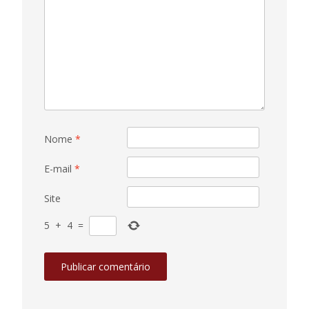
Nome
*
E-mail
*
Site
5
+
4
=