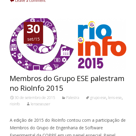
Leave a comment
30
set/15
Membros do Grupo ESE palestram
no RioInfo 2015
30 de setembro de 2015
Palestra
grupo ese
,
lens-ese
,
rioinfo
lenseseuser
A edição de 2015 do RioInfo contou com a participação de
Membros do Grupo de Engenharia de Software
Experimental da COPPE em um painel especial. Painel