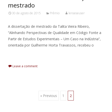
mestrado
30 de agosto de 2015
Prêmio
lenseseuser
A dissertação de mestrado da Talita Vieira Ribeiro,
“Alinhando Perspectivas de Qualidade em Código Fonte a
Partir de Estudos Experimentais – Um Caso na Indústria”,
orientada por Guilherme Horta Travassos, recebeu o
Leia Mais
Leave a comment
« Previous
1
2
Posts navigation