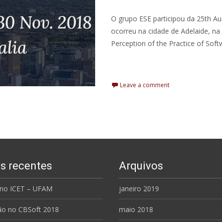
O grupo ESE participou da 25th A
ocorreu na cidade de Adelaide, na 
Perception of the Practice of Soft
Leia Mais
Leave a comment
s recentes
Arquivos
 no ICET – UFAM
janeiro 2019
ção no CBSoft 2018
maio 2018