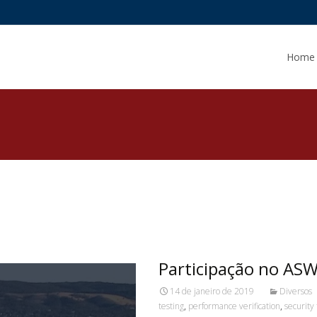
Skip to c
Home
Participação no AS
14 de janeiro de 2019
Diversos
testing
,
performance verification
,
security 