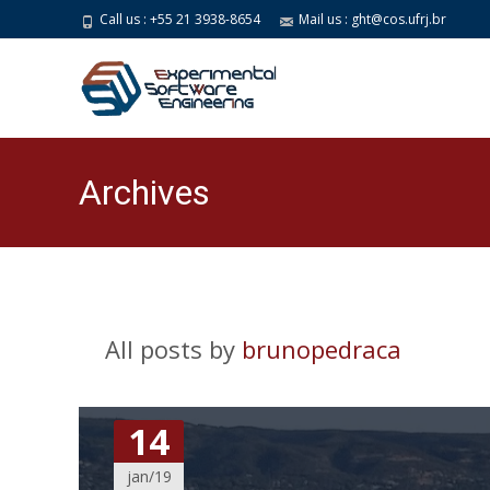
Call us : +55 21 3938-8654
Mail us : ght@cos.ufrj.br
Archives
All posts by
brunopedraca
14
jan/19